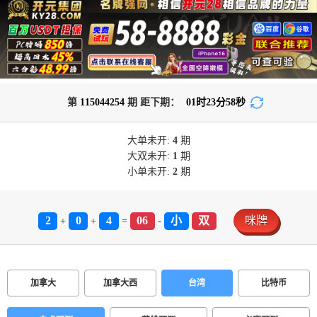
第
115044254
期 距下期：
01
时
23
分
57
秒
大单
未开:
4
期
大双
未开:
1
期
小单
未开:
2
期
2
0
4
06
小
双
咪牌
+
+
=
-
加拿大
加拿大西
台湾
比特币