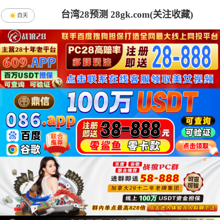
台湾28预测 28gk.com(关注收藏)
白天